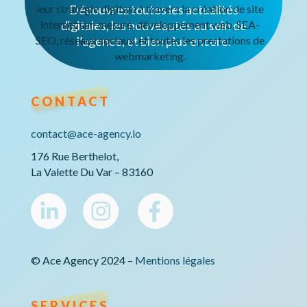
leur stratégie digitale à travers la création de site
Découvrez toutes les actualités
internet sur-mesure, développement web, SEA-
digitales, les nouveautés au sein de
SEO, réseaux sociaux, et toutes les prestations de
l’agence, et bien plus encore.
webmarketing.
CONTACT
contact@ace-agency.io
176 Rue Berthelot,
La Valette Du Var – 83160
© Ace Agency 2024 –
Mentions légales
SERVICES