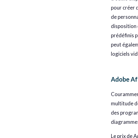
pour créer d
de personna
disposition
prédéfinis p
peut égalem
logiciels v
Adobe Aft
Couramment 
multitude d
des programm
diagrammes,
Le prix de 