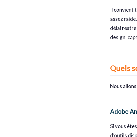
Il convient
assez raide
délai restre
design, cap
Quels s
Nous allons
Adobe Ani
Si vous ête
d’outils dis