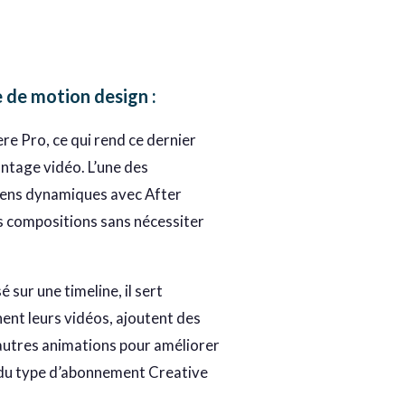
e de motion design
:
re Pro, ce qui rend ce dernier
ntage vidéo. L’une des
liens dynamiques avec After
rs compositions sans nécessiter
sur une timeline, il sert
nt leurs vidéos, ajoutent des
d’autres animations pour améliorer
nd du type d’abonnement Creative