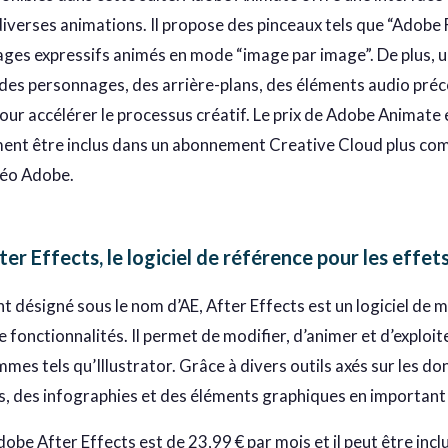
iverses animations. Il propose des pinceaux tels que “Adobe Fr
ges expressifs animés en mode “image par image”. De plus, 
 des personnages, des arrière-plans, des éléments audio pr
our accélérer le processus créatif. Le prix de Adobe Animate e
ent être inclus dans un abonnement Creative Cloud plus co
idéo Adobe.
er Effects, le logiciel de référence pour les effet
désigné sous le nom d’AE, After Effects est un logiciel de 
e fonctionnalités. Il permet de modifier, d’animer et d’explo
es tels qu’Illustrator. Grâce à divers outils axés sur les don
 des infographies et des éléments graphiques en important
Adobe After Effects est de 23,99 € par mois et il peut être i