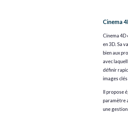
Cinema 4D
Cinema 4D e
en 3D. Sa v
bien aux pr
avec laquell
définir rapi
images clés 
Il propose 
paramètre a
une gestion