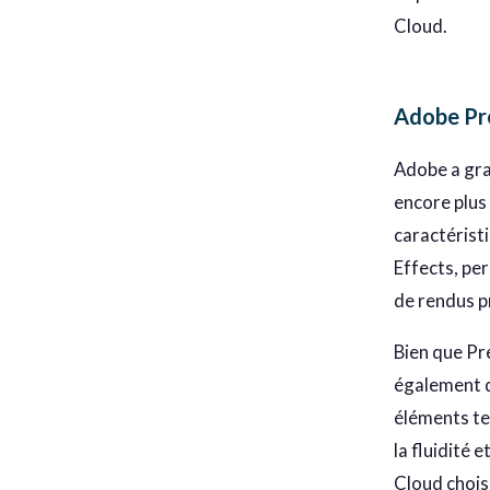
Cloud.
Adobe Pre
Adobe a gra
encore plus
caractérist
Effects, per
de rendus p
Bien que Pr
également d
éléments tel
la fluidité 
Cloud choisi