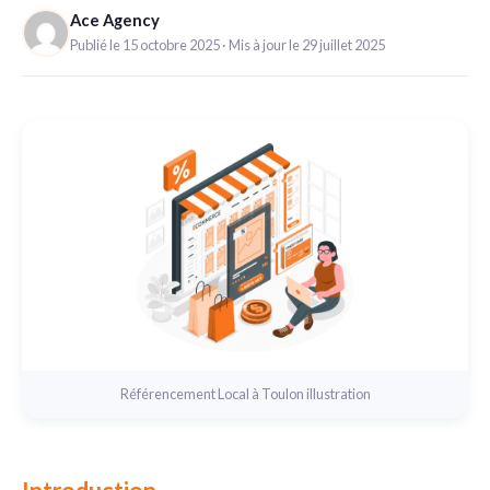
6. Créer un rapport de performance granulaire
Ace Agency
Publié le 15 octobre 2025
Mis à jour le 29 juillet 2025
7. Étendre votre stratégie cross-plateforme
Conclusion
Référencement Local à Toulon illustration