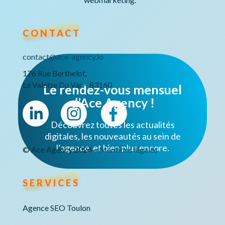
CONTACT
contact@ace-agency.io
176 Rue Berthelot,
La Valette Du Var – 83160
Le rendez-vous mensuel
d’Ace Agency !
Découvrez toutes les actualités
digitales, les nouveautés au sein de
l’agence, et bien plus encore.
© Ace Agency 2024 –
Mentions légales
SERVICES
Agence SEO Toulon